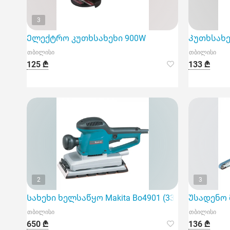
3
Ელექტრო კუთხსახეხი 900W
Კუთხსახე
თბილისი
თბილისი
125 ₾
133 ₾
2
3
Სახეხი ხელსაწყო Makita Bo4901 (330 W, 115 X 28
Უსადენო მ
თბილისი
თბილისი
650 ₾
136 ₾