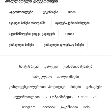
პოპულარული კატეგორიები
Ავტომობილები
ვაკანსიები
Binebi
იყიდება ბინები თბილისში
იყიდება კერძო სახლები
ავტონაწილების ყიდვა-გაყიდვის
iPhone
ქირავდება ბინები
ქირავდება დღიურად ბინები
საიტის რუკა
დარეკვა
კომპანიის შესახებ
სარეკლამო
ახალი ამბები
კონფიდენციალურობის პოლიტიკა
ბინები
დასაქმება
ავტომობილები
SEO ოპტიმიზაცია
X.com
VK
Telegram
Facebook
ვაკანსიები
Help