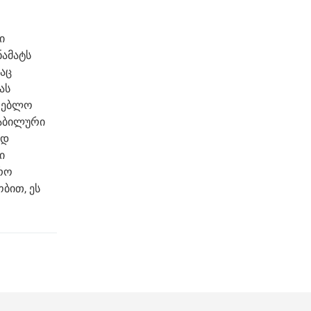
ი
ნამატს
აც
ას
არებლო
ტაბილური
ოდ
ი
ფრო
ბით, ეს