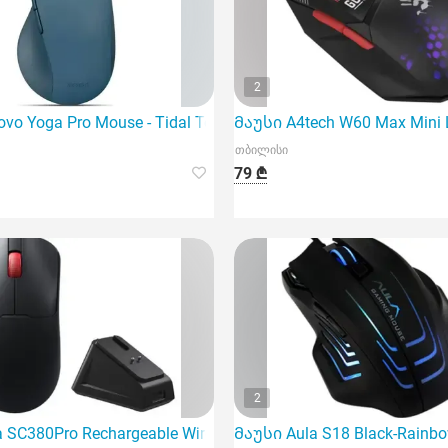
2
aphite
vo Yoga Pro Mouse - Tidal Teal
Მაუსი A4tech W60 Max Mini 
თბილისი
79 ₾
2
l - 2.
 SC380Pro Rechargeable Wireless Tri-mode
Მაუსი Aula S18 Black-Rainbo