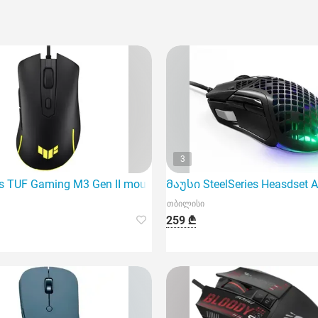
3
ss Gaming
 TUF Gaming M3 Gen II mouse Right-hand USB Type-C
Მაუსი SteelSeries Heasdset A
თბილისი
259 ₾