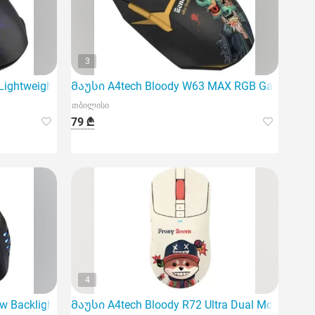
3
Lightweight RGB Gaming Mouse Black
Მაუსი A4tech Bloody W63 MAX RGB Gaming Mo
თბილისი
79 ₾
4
w Backlight Wired Gaming Mouse Bl
Მაუსი A4tech Bloody R72 Ultra Dual Mode Wire