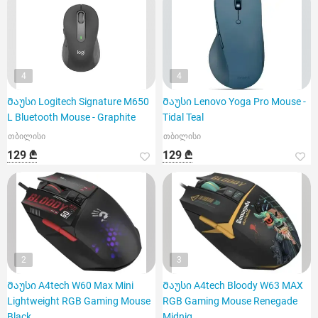
4
4
Მაუსი Logitech Signature M650
Მაუსი Lenovo Yoga Pro Mouse -
L Bluetooth Mouse - Graphite
Tidal Teal
თბილისი
თბილისი
129 ₾
129 ₾
2
3
Მაუსი A4tech W60 Max Mini
Მაუსი A4tech Bloody W63 MAX
Lightweight RGB Gaming Mouse
RGB Gaming Mouse Renegade
Black
Midnig