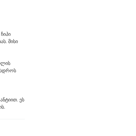
 ჩიპი
ს. მისი
ბლის
ასდროს
ანტიით. ეს
ს.