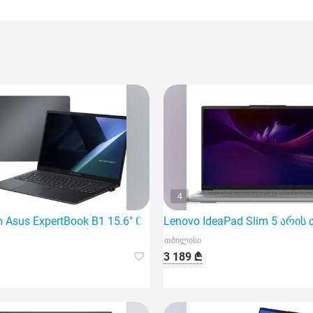
4
zen 7 260 32G
sus ExpertBook B1 15.6" Core 7 150U 16Gb 1TB SSD I
Lenovo IdeaPad Slim 5 არი
თბილისი
3 189 ₾