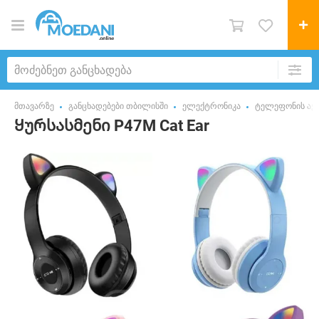
მთავარზე
განცხადებები თბილისში
ელექტრონიკა
ტელეფონის აქს
Ყურსასმენი P47M Cat Ear