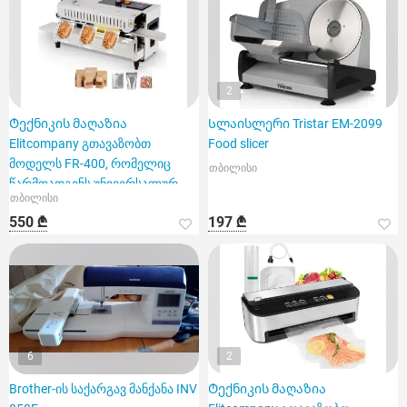
2
Ტექნიკის მაღაზია
Სლაისლერი Tristar EM-2099
Elitcompany გთავაზობთ
Food slicer
მოდელს FR-400, რომელიც
თბილისი
წარმოადგენს უნივერსალურ
თბილისი
სამრეწველო შეს
550 ₾
197 ₾
6
2
Brother-ის საქარგავ მანქანა INV
Ტექნიკის მაღაზია