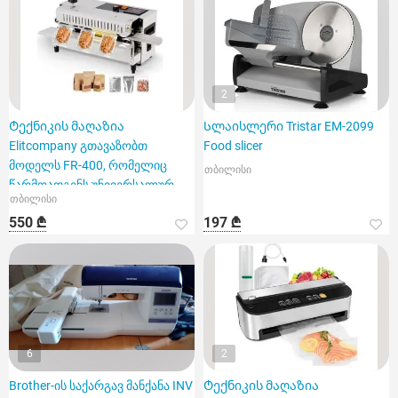
2
Ტექნიკის მაღაზია
Სლაისლერი Tristar EM-2099
Elitcompany გთავაზობთ
Food slicer
მოდელს FR-400, რომელიც
თბილისი
წარმოადგენს უნივერსალურ
თბილისი
სამრეწველო შეს
550 ₾
197 ₾
6
2
Brother-ის საქარგავ მანქანა INV
Ტექნიკის მაღაზია