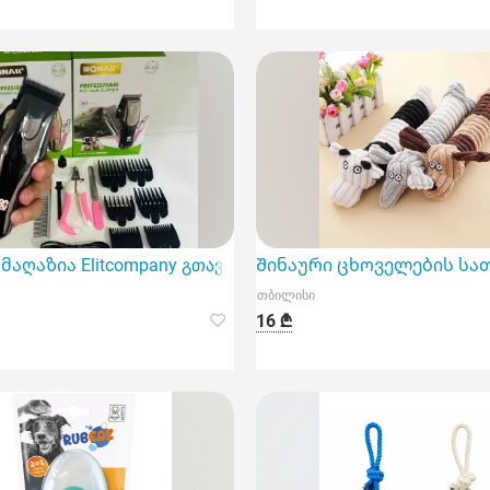
მაღაზია Elitcompany გთავაზობთ ძაღლის ბეწვის საკრეჭს
Შინაური ცხოველების სათა
თბილისი
16 ₾