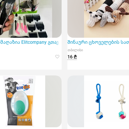
მაღაზია Elitcompany გთავაზობთ ძაღლის ბეწვის საკრეჭს
Შინაური ცხოველების სათა
თბილისი
16 ₾