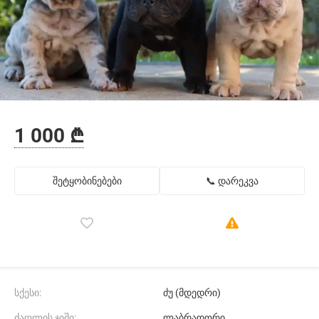
1 000 ₾
შეტყობინებები
📞 დარეკვა
სქესი:
ძუ (მდედრი)
ძაღლის ჯიში:
ლაბრადორი