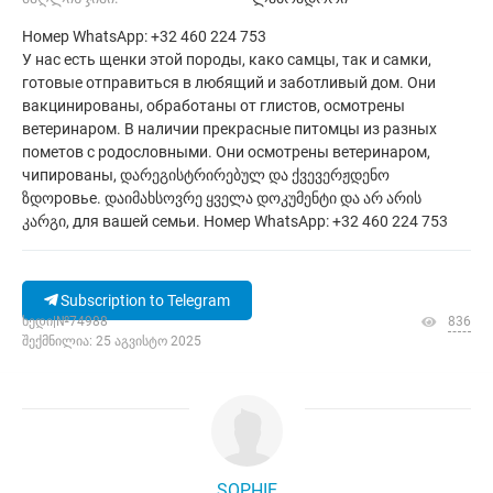
Номер WhatsApp: +32 460 224 753
У нас есть щенки этой породы, како самцы, так и самки,
готовые отправиться в любящий и заботливый дом. Они
вакцинированы, обработаны от глистов, осмотрены
ветеринаром. В наличии прекрасные питомцы из разных
пометов с родословными. Они осмотрены ветеринаром,
чипированы, დარეგისტრირებულ და ქვევერჟდენო
ზდოровье. დაიმახსოვრე ყველა დოკუმენტი და არ არის
კარგი, для вашей семьи. Номер WhatsApp: +32 460 224 753
Subscription to Telegram
ხედი|№74988
836
შექმნილია: 25 აგვისტო 2025
SOPHIE