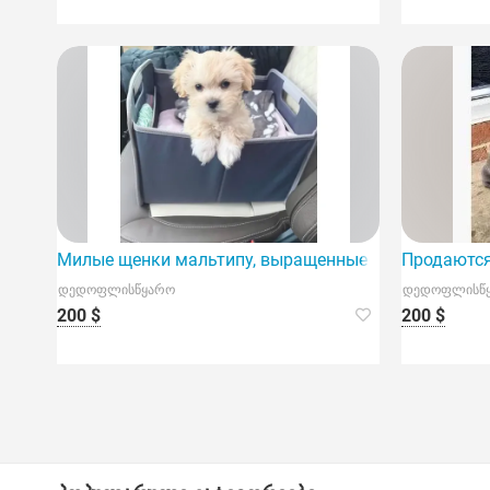
Милые щенки мальтипу, выращенные дома.
Продаются
დედოფლისწყარო
დედოფლისწ
200 $
200 $