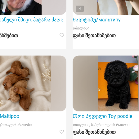
4
რანული შპიცი. პატარა ძაღლის შეძენა ჩვენთან შეგიძლიათ 
Მალტიპუ/мальтипу
თბილისი
ნხმებით
ფასი შეთანხმებით
ჯიშის ჯორჯიაში.
altipoo
Თოი პუდელი Toy poodle
ბურთალოს რაიონი
თბილისი, საბურთალოს რაიონი
ფასი შეთანხმებით