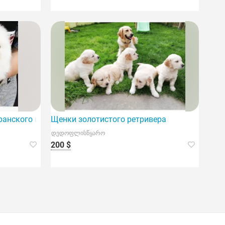
ранского шпица
Щенки золотистого ретривера
დედოფლისწყარო
200 $