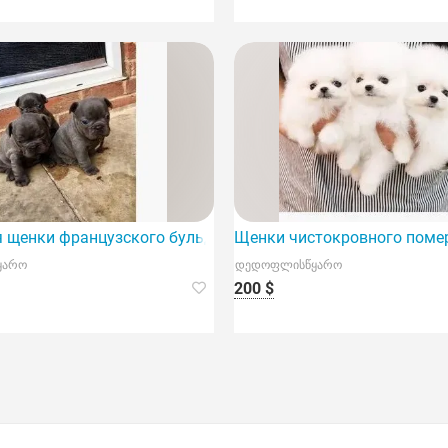
 щенки французского бульдога
Щенки чистокровного поме
ყარო
დედოფლისწყარო
200 $