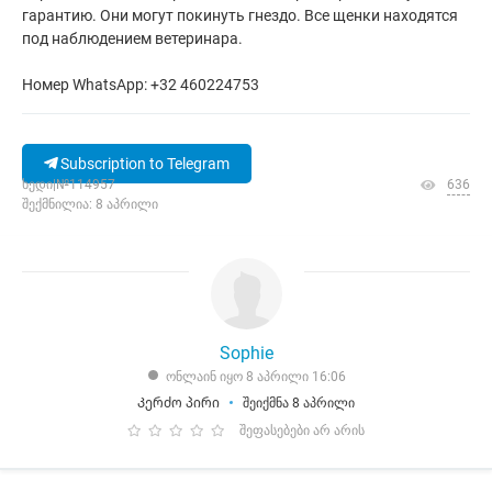
гарантию. Они могут покинуть гнездо. Все щенки находятся
под наблюдением ветеринара.
Номер WhatsApp: +32 460224753
Subscription to Telegram
ხედი|№114957
636
შექმნილია: 8 აპრილი
Sophie
ონლაინ იყო 8 აპრილი 16:06
Კერძო პირი
შეიქმნა 8 აპრილი
შეფასებები არ არის