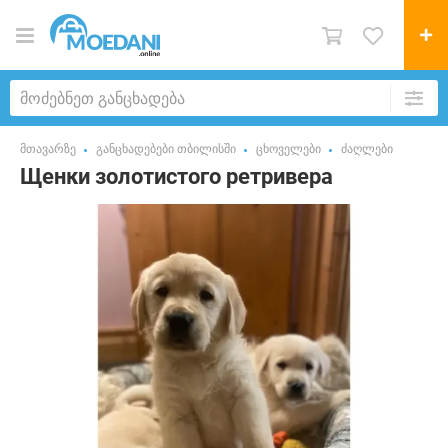
მთავარზე
განცხადებები თბილისში
ცხოველები
ძაღლები
Щенки золотистого ретривера