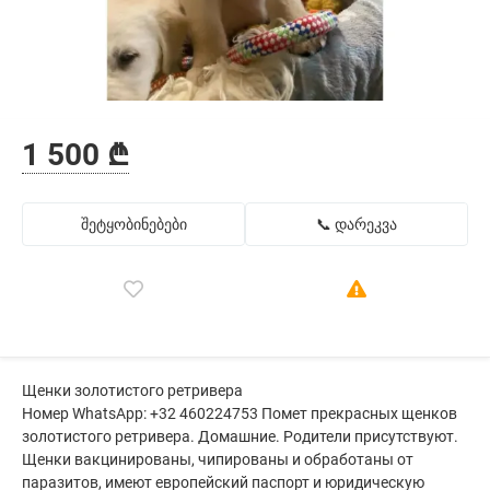
1 500 ₾
შეტყობინებები
📞 დარეკვა
Щенки золотистого ретривера
Номер WhatsApp: +32 460224753 Помет прекрасных щенков
золотистого ретривера. Домашние. Родители присутствуют.
Щенки вакцинированы, чипированы и обработаны от
паразитов, имеют европейский паспорт и юридическую