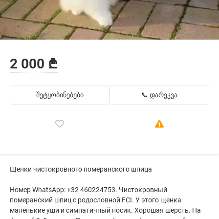
2 000 ₾
შეტყობინებები
📞 დარეკვა
Щенки чистокровного померанского шпица
Номер WhatsApp: +32 460224753. Чистокровный
померанский шпиц с родословной FCI. У этого щенка
маленькие уши и симпатичный носик. Хорошая шерсть. На