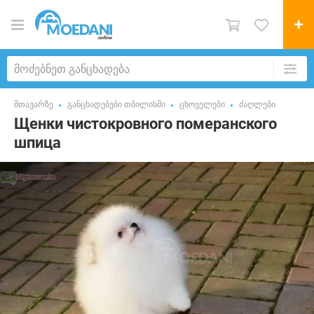
მთავარზე
განცხადებები თბილისში
ცხოველები
ძაღლები
Щенки чистокровного померанского
шпица