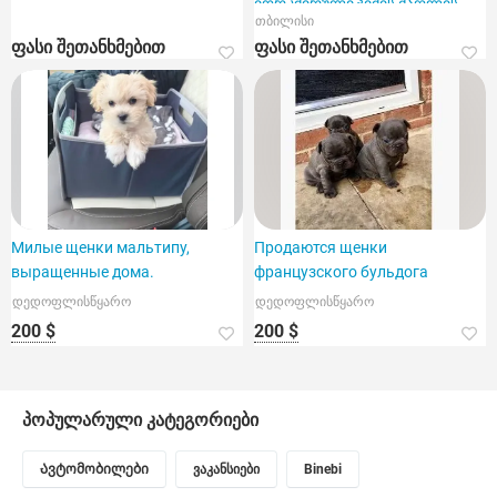
იორკშირული ჯიშის ძაღლის
თბილისი
შეძენას ბატუმსა და თბილისში.
ფასი შეთანხმებით
ფასი შეთანხმებით
Милые щенки мальтипу,
Продаются щенки
выращенные дома.
французского бульдога
დედოფლისწყარო
დედოფლისწყარო
200 $
200 $
პოპულარული კატეგორიები
Ავტომობილები
ვაკანსიები
Binebi