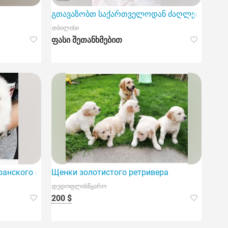
გთავაზობთ საქართველოდან ძაღლების სელექც
თბილისი
ფასი შეთანხმებით
ранского шпица
Щенки золотистого ретривера
დედოფლისწყარო
200 $