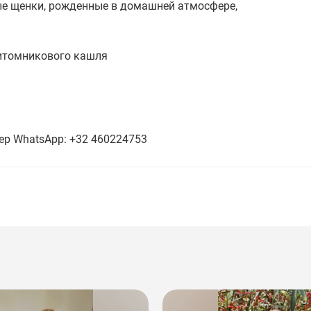
ые щенки, рожденные в домашней атмосфере,
 питомникового кашля
ер WhatsApp: +32 460224753