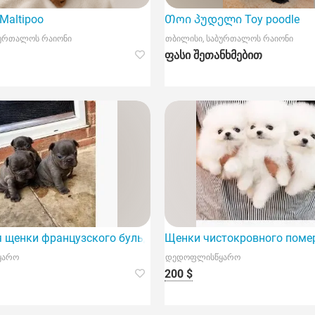
altipoo
Თოი პუდელი Toy poodle
ბურთალოს რაიონი
თბილისი, საბურთალოს რაიონი
ფასი შეთანხმებით
 щенки французского бульдога
Щенки чистокровного поме
ყარო
დედოფლისწყარო
200 $