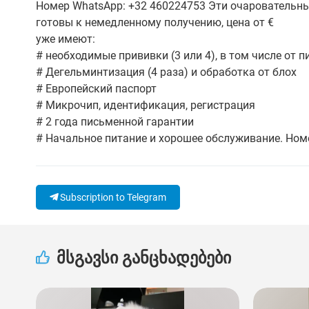
Номер WhatsApp: +32 460224753 Эти очаровательн
готовы к немедленному получению, цена от €
уже имеют:
# необходимые прививки (3 или 4), в том числе от
# Дегельминтизация (4 раза) и обработка от блох
# Европейский паспорт
# Микрочип, идентификация, регистрация
# 2 года письменной гарантии
# Начальное питание и хорошее обслуживание. Ном
Subscription to Telegram
მსგავსი განცხადებები