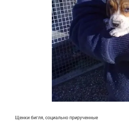
Щенки бигля, социально прирученные