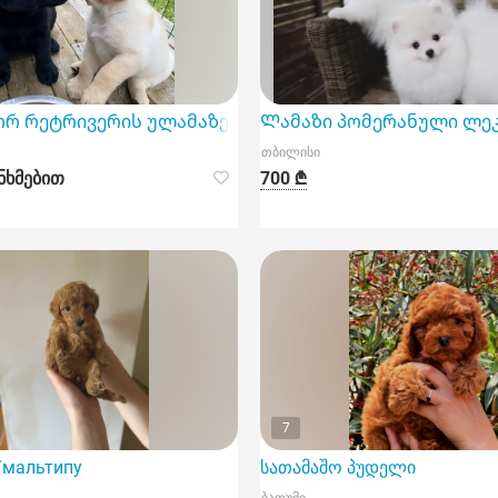
r Yorkie) ყიდვას ბათუმში და თბილისში.
რ რეტრივერის ულამაზესი ლეკვები
Ლამაზი პომერანული ლეკ
თბილისი
ნხმებით
700 ₾
7
ენთან შეგიძლიათ ბათუმსა და თბილისში.
мальтипу
სათამაშო პუდელი