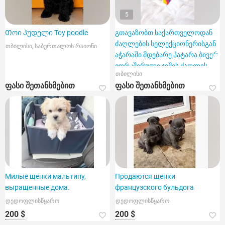
5
Თოი პუდელი Toy poodle
გთავაზობთ საქართველოდან
ძაღლების სელექციონერისგან
თბილისი, საბურთალოს რაიონი
აჭარაში მდებარე პატარა ბივერ
იორკშირული ჯიშის ძაღლის
თბილისი
შეძენას ბატუმსა და თბილისში.
ფასი შეთანხმებით
ფასი შეთანხმებით
Милые щенки мальтипу,
Продаются щенки
выращенные дома.
французского бульдога
დედოფლისწყარო
დედოფლისწყარო
200 $
200 $