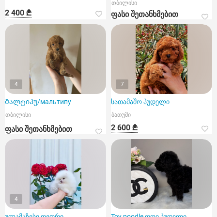
თბილისი
2 400 ₾
ფასი შეთანხმებით
4
7
Მალტიპუ/мальтипу
სათამაშო პუდელი
თბილისი
ბათუმი
2 600 ₾
ფასი შეთანხმებით
4
ულამაზესი თეთრი
Toy poodle თოი პუდელი