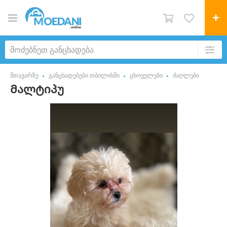
მთავარზე
განცხადებები თბილისში
ცხოველები
ძაღლები
Მალტიპუ