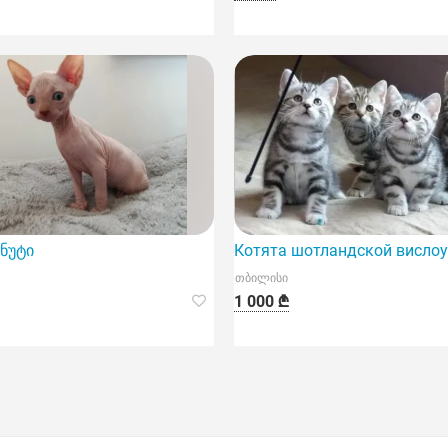
კნუტი
Котята шотландской висло
თბილისი
1 000 ₾