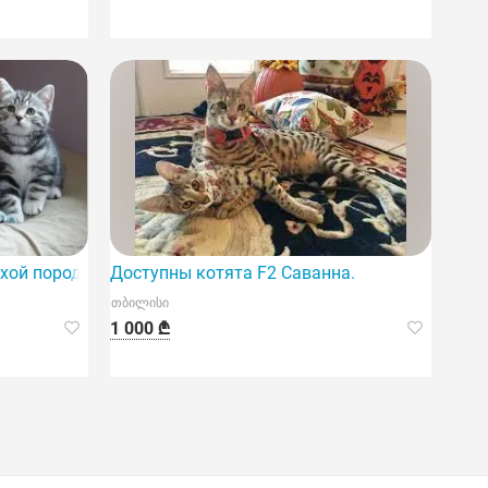
ухой породы
Доступны котята F2 Саванна.
თბილისი
1 000 ₾