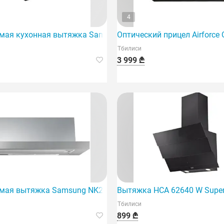
4
мая кухонная вытяжка Samsung NK24M1030IB/U
Оптический прицел Airforce
Тбилиси
3 999 ₾
мая вытяжка Samsung NK24M1030Is/UR
Вытяжка HCA 62640 W Super
Тбилиси
899 ₾