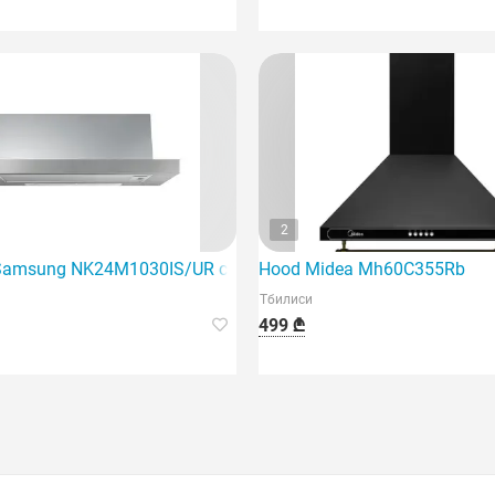
2
amsung NK24M1030IS/UR с телескопической ручкой — это
Hood Midea Mh60C355Rb
Тбилиси
499 ₾