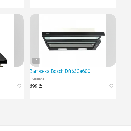
2
 практичный и мощный кухонный прибор.
Вытяжка Bosch Dft63Ca60Q
Тбилиси
699 ₾