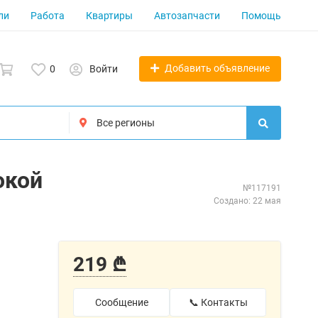
ли
Работа
Квартиры
Автозапчасти
Помощь
Добавить объявление
0
Войти
окой
№117191
Создано: 22 мая
219 ₾
Сообщение
📞 Контакты