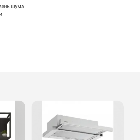
овень шума
и