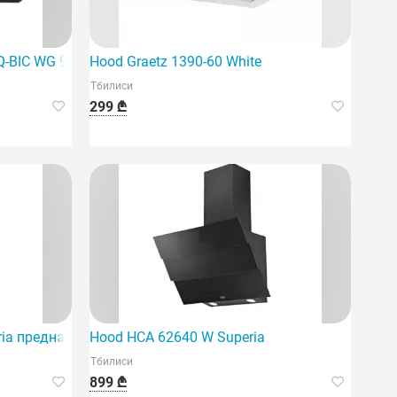
 Q-BIC WG 90 ANT/BK
Hood Graetz 1390-60 White
Тбилиси
299 ₾
ia предназначена для
Hood HCA 62640 W Superia
Тбилиси
899 ₾