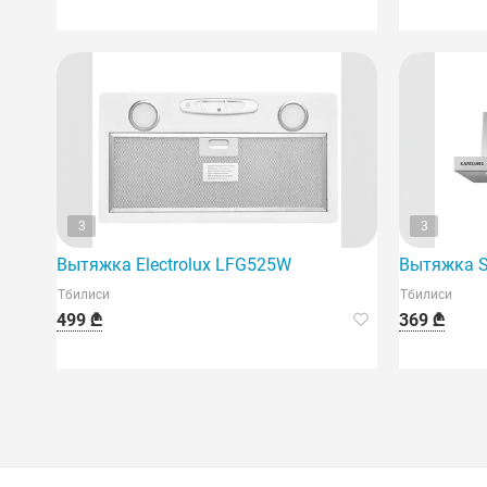
3
3
Вытяжка Electrolux LFG525W
Вытяжка S
Тбилиси
Тбилиси
499 ₾
369 ₾