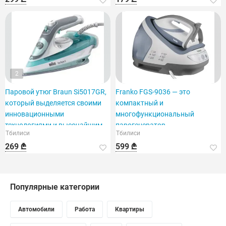
2
Паровой утюг Braun Si5017GR,
Franko FGS-9036 — это
который выделяется своими
компактный и
инновационными
многофункциональный
технологиями и высочайшим
парогенератор.
Тбилиси
Тбилиси
качеством.
269 ₾
599 ₾
Популярные категории
Автомобили
Работа
Квартиры