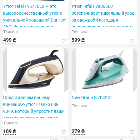
Утюг Tefal Fv5770E0 — это
Утюг Tefal Fv8066E0
высококачественный утюг с
обеспечивает идеальный уход
уникальной подошвой Durilium
за одеждой благодаря
AirGlide, которая плавно
инновационным технологиям
Тбилиси
Тбилиси
скользит по любой ткани.
Tefal.
499 ₾
599 ₾
Представляем вашему
New Braun Si7042Gr
вниманию утюг Franko FSI-
Тбилиси
9049, который упростит ваши
домашние дела и поможет
Тбилиси
вашей одежде выглядеть
189 ₾
279 ₾
великолепно.