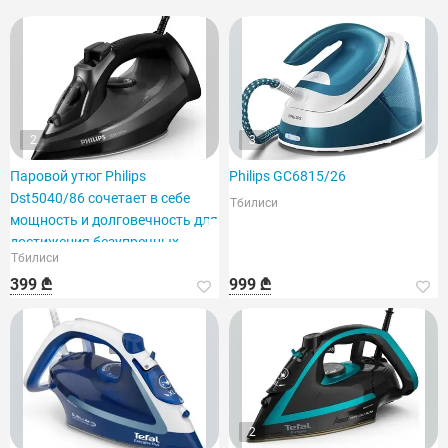
2
3
Паровой утюг Philips
Philips GC6815/26
Dst5040/86 сочетает в себе
Тбилиси
мощность и долговечность для
достижения безупречных
Тбилиси
результатов.
399 ₾
999 ₾
2