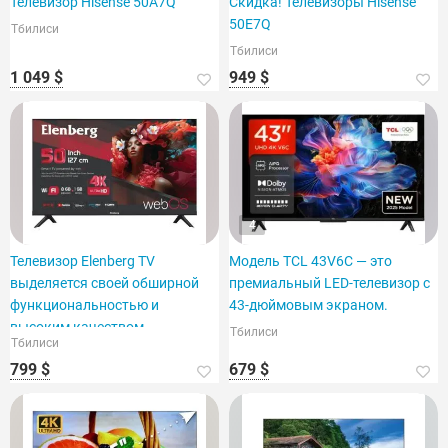
Телевизор Hisense 50A7Q
Скидка! Телевизоры Hisense
50E7Q
Тбилиси
Тбилиси
1 049 $
949 $
4
Телевизор Elenberg TV
Модель TCL 43V6C — это
выделяется своей обширной
премиальный LED-телевизор с
функциональностью и
43-дюймовым экраном.
высоким качеством
Тбилиси
Тбилиси
изображения.
799 $
679 $