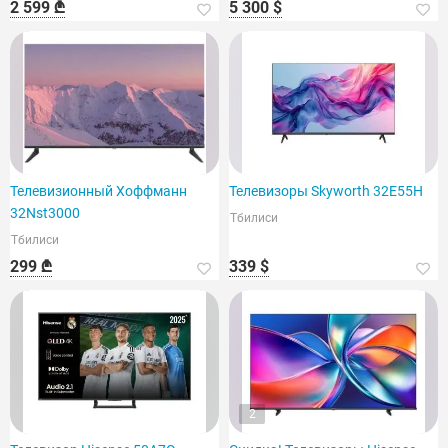
2 599 ₾
5 300 $
Телевизионный Хоффманн
Телевизоры Skyworth 32E55H
32Nst3000
Тбилиси
Тбилиси
299 ₾
339 $
2