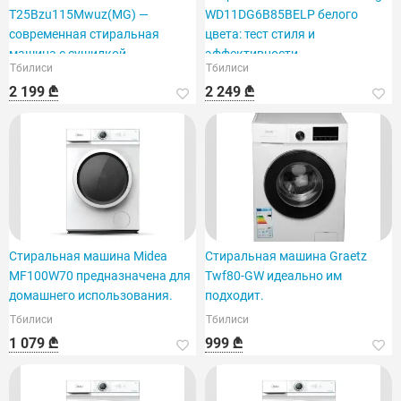
T25Bzu115Mwuz(MG) —
WD11DG6B85BELP белого
современная стиральная
цвета: тест стиля и
машина с сушилкой.
эффективности.
Тбилиси
Тбилиси
2 199 ₾
2 249 ₾
Стиральная машина Midea
Стиральная машина Graetz
MF100W70 предназначена для
Twf80-GW идеально им
домашнего использования.
подходит.
Тбилиси
Тбилиси
1 079 ₾
999 ₾