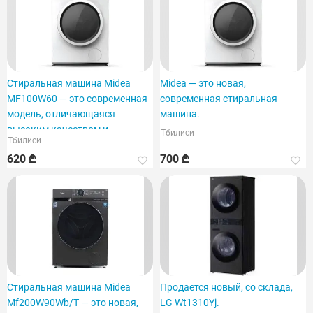
Стиральная машина Midea
Midea — это новая,
MF100W60 — это современная
современная стиральная
модель, отличающаяся
машина.
высоким качеством и
Тбилиси
Тбилиси
функционалом.
620 ₾
700 ₾
Стиральная машина Midea
Продается новый, со склада,
Mf200W90Wb/T — это новая,
LG Wt1310Yj.