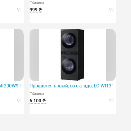
Тбилиси
999 ₾
ионалом.
Mf200W90Wb/T — это новая, высокоэффективная модель.
Продается новый, со склада, LG Wt1310Yj.
Тбилиси
6 100 ₾