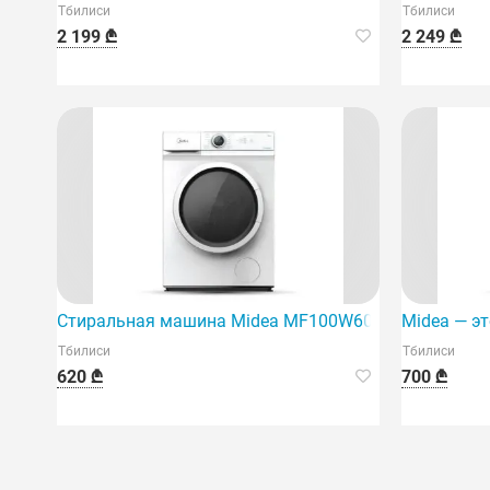
Тбилиси
Тбилиси
2 199 ₾
2 249 ₾
Стиральная машина Midea MF100W60 — это соврем
Midea — э
Тбилиси
Тбилиси
620 ₾
700 ₾