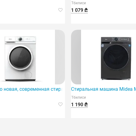
Тбилиси
1 079 ₾
енная модель, отличающаяся высоким качеством и функц
то новая, современная стиральная машина.
Стиральная машина Midea 
Тбилиси
1 190 ₾