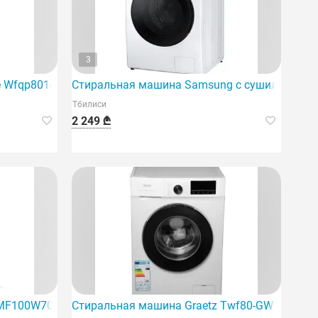
3
 Wfqp8014Evm — это современный продукт бытовой техник
Стиральная машина Samsung с сушилкой
Тбилиси
2 249 ₾
иля и эффективности.
MF100W70 предназначена для домашнего использования.
Стиральная машина Graetz Twf80-GW идеальн