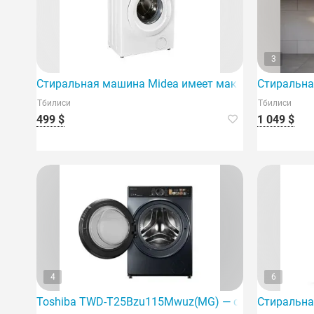
3
Стиральная машина Midea имеет максимальную загр
Стиральна
Тбилиси
Тбилиси
499 $
1 049 $
4
6
Toshiba TWD-T25Bzu115Mwuz(MG) — современная с
Стиральна