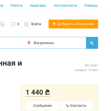
ли
Работа
Квартиры
Автозапчасти
Помощь
Добавить объявление
0
Войти
нная и
№116851
Создано: 15 мая
1 440 ₾
Сообщение
📞 Контакты