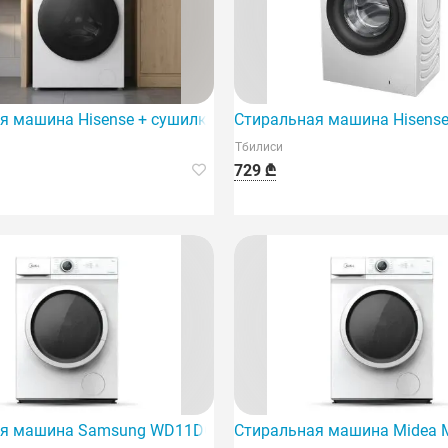
узку 6 кг и 23 различные программы стирки.
я машина Hisense + сушилка / 2 года гарантии
Стиральная машина Hisense
Тбилиси
729 ₾
тиральная машина с сушилкой.
я машина Samsung WD11DG6B85BELP белого цвета: тест ст
Стиральная машина Midea 