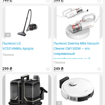
149 ₾
399 ₾
4
Пылесос LG
Пылесос Deerma Mite Vacuum
VC5316NNts.Aprqcis
Cleaner CM1300W — это
современный
Тбилиси
многофункциональный
Тбилиси
пылесос.
299 ₾
249 ₾
3