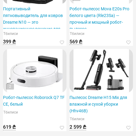
Портативный
Робот-пылесос Mova E20s Pro
пятновыводитель для ковров
белого цвета (Rle23Sa) —
Dreame N10 — это
прочный и мощный робот-
инновационное решение для
пылесос.
Тбилиси
Тбилиси
удаления пятен в домашних
399 ₾
569 ₾
условиях.
2
Робот-пылесос Roborock Q7 TF
Пылесос Dreame H15 Mix для
CE, белый
влажной и сухой уборки
(Hhv46B)
Тбилиси
Тбилиси
619 ₾
2 599 ₾