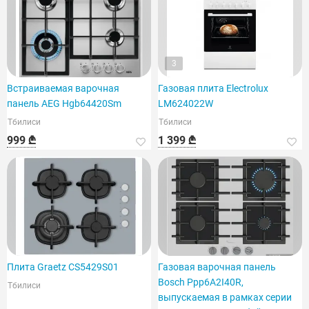
3
Встраиваемая варочная
Газовая плита Electrolux
панель AEG Hgb64420Sm
LM624022W
Тбилиси
Тбилиси
999 ₾
1 399 ₾
Плита Graetz CS5429S01
Газовая варочная панель
Bosch Ppp6A2I40R,
Тбилиси
выпускаемая в рамках серии