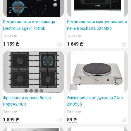
2
Встраиваемая столешница
Встраиваемая микроволновая
Electrolux Ege6172Nok
печь Bosch BFL524MS0
Тбилиси
Тбилиси
1 159 ₾
1 649 ₾
3
Фрезерная панель Bosch
Электрическая духовка Zilan
Ppp6A2I40R
Zln0535
Тбилиси
Тбилиси
1 899 ₾
89 ₾