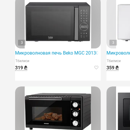
3
3
Микроволновая печь Beko MGC 20130 BB — это наде
Микроволн
Тбилиси
Тбилиси
319 ₾
359 ₾