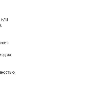
 или
.
нкция
ход за
олностью