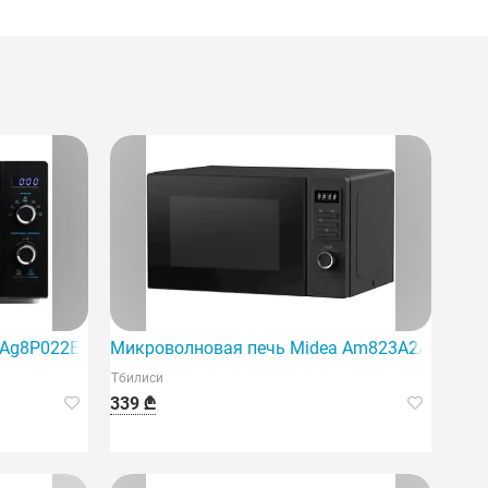
g8P022Et-B, 1250 Вт, 25 л.
Микроволновая печь Midea Am823A2AT-B
Тбилиси
339 ₾