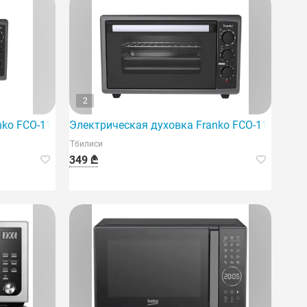
2
nko FCO-1193 отличается следующими особенностями: она 
Электрическая духовка Franko FCO-1193 — 
Тбилиси
349 ₾