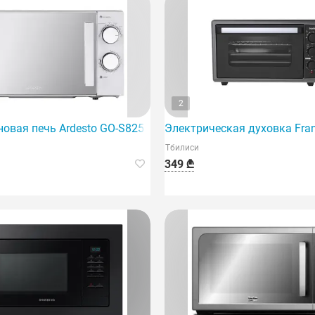
2
жный и стильный выбор для вашей кухни.
овая печь Ardesto GO-S825S
Электрическая духовка Fra
Тбилиси
349 ₾