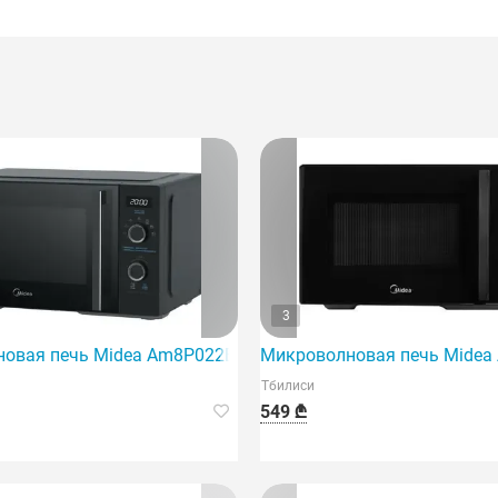
3
овая печь Midea Am8P022Et-B
Микроволновая печь Midea A
Тбилиси
549 ₾