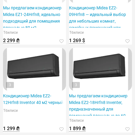
Мы предлагаем кондиционер
Кондиционер Midea EZ2-
Midea EZ1-24Hrfn8, идеально
09Hrfn8 — идеальный выбор
подходящий для помещения
для небольших комнат,
площадью 80 м2.
семейных помещений или
Тбилиси
Тбилиси
офисов.
2 299 ₾
1 269 $
3
3
Кондиционер Midea EZ2-
Мы предлагаем кондиционер
12Hrfn8 Inventor 40 м2 черный
Midea EZ2-18Hrfn8 Inventer,
предназначенный для
Тбилиси
помещений площадью до 60
Тбилиси
м².
1 299 ₾
1 899 ₾