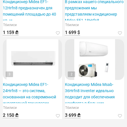
Кондиционер Midea EF1-
В рамках нашего специального
12Hrfn8 предназначен для
предложения мы
помещений площадью до 40
представляем кондиционер
кв. м.
Midea EF1-18Hrfn8,
Тбилиси
Тбилиси
рассчитанный на площадь 60
1 159 ₾
1 699 $
кв. футов.
3
2
Кондиционер Midea EF1-
Кондиционер Midea Msab-
24Hrfn8 — это система,
36Hrfn8 Inventer идеально
основанная на современной
подходит для обеспечения
инверторной технологии.
комфорта в больших
Тбилиси
Тбилиси
помещениях.
2 150 ₾
3 699 ₾