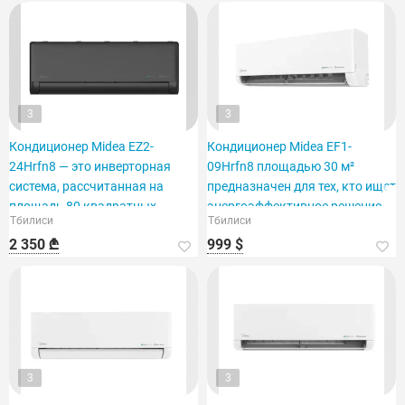
3
3
Кондиционер Midea EZ2-
Кондиционер Midea EF1-
24Hrfn8 — это инверторная
09Hrfn8 площадью 30 м²
система, рассчитанная на
предназначен для тех, кто ищет
площадь 80 квадратных
энергоэффективное решение.
Тбилиси
Тбилиси
метров.
2 350 ₾
999 $
3
3