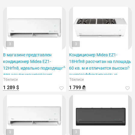
3
3
В магазине представлен
Кондиционер Midea EZ1-
кондиционер Midea EZ1-
18Hrfn8 рассчитан на площадь
12Hrfn8, идеально подходящий
60 кв. м и отличается высокой
для кондиционирования
энергоэффективностью.
Тбилиси
Тбилиси
помещения площадью 40 м2.
1 289 $
1 799 ₾
3
3