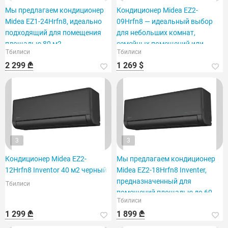
Мы предлагаем кондиционер
Кондиционер Midea EZ2-
Midea EZ1-24Hrfn8, идеально
09Hrfn8 — идеальный выбор
подходящий для помещения
для небольших комнат,
площадью 80 м2.
семейных помещений или
Тбилиси
Тбилиси
офисов.
2 299 ₾
1 269 $
3
3
Кондиционер Midea EZ2-
Мы предлагаем кондиционер
12Hrfn8 Inventor 40 м2 черный
Midea EZ2-18Hrfn8 Inventer,
предназначенный для
Тбилиси
помещений площадью до 60
Тбилиси
м².
1 299 ₾
1 899 ₾