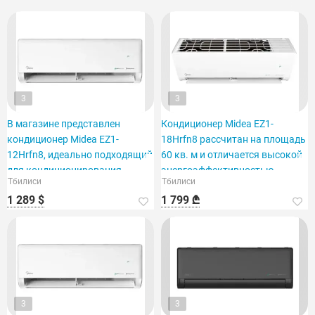
3
3
В магазине представлен
Кондиционер Midea EZ1-
кондиционер Midea EZ1-
18Hrfn8 рассчитан на площадь
12Hrfn8, идеально подходящий
60 кв. м и отличается высокой
для кондиционирования
энергоэффективностью.
Тбилиси
Тбилиси
помещения площадью 40 м2.
1 289 $
1 799 ₾
3
3