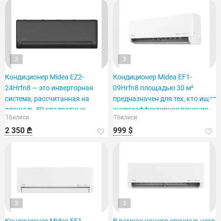
3
3
Кондиционер Midea EZ2-
Кондиционер Midea EF1-
24Hrfn8 — это инверторная
09Hrfn8 площадью 30 м²
система, рассчитанная на
предназначен для тех, кто ищет
площадь 80 квадратных
энергоэффективное решение.
Тбилиси
Тбилиси
метров.
2 350 ₾
999 $
3
3