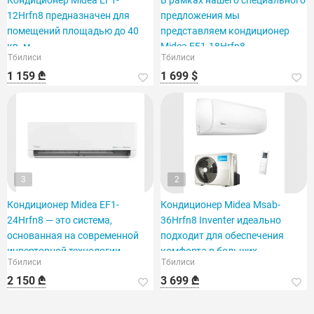
Кондиционер Midea EF1-
В рамках нашего специального
12Hrfn8 предназначен для
предложения мы
помещений площадью до 40
представляем кондиционер
кв. м.
Midea EF1-18Hrfn8,
Тбилиси
Тбилиси
рассчитанный на площадь 60
1 159 ₾
1 699 $
кв. футов.
3
2
Кондиционер Midea EF1-
Кондиционер Midea Msab-
24Hrfn8 — это система,
36Hrfn8 Inventer идеально
основанная на современной
подходит для обеспечения
инверторной технологии.
комфорта в больших
Тбилиси
Тбилиси
помещениях.
2 150 ₾
3 699 ₾