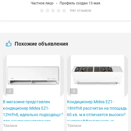
Частное лицо
Профиль создан 13 мая
Нет отзывов
Похожие объявления
3
3
В магазине представлен
Кондиционер Midea EZ1-
кондиционер Midea EZ1-
18Hrfn8 рассчитан на площадь
12Hrfn8, идеально подходящий
60 кв. м и отличается высокой
для кондиционирования
энергоэффективностью.
Тбилиси
Тбилиси
помещения площадью 40 м2.