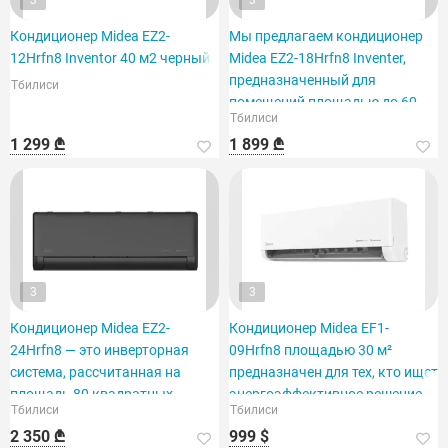
3
3
Кондиционер Midea EZ2-
Мы предлагаем кондиционер
12Hrfn8 Inventor 40 м2 черный
Midea EZ2-18Hrfn8 Inventer,
предназначенный для
Тбилиси
помещений площадью до 60
Тбилиси
м².
1 299 ₾
1 899 ₾
3
3
Кондиционер Midea EZ2-
Кондиционер Midea EF1-
24Hrfn8 — это инверторная
09Hrfn8 площадью 30 м²
система, рассчитанная на
предназначен для тех, кто ищет
площадь 80 квадратных
энергоэффективное решение.
Тбилиси
Тбилиси
метров.
2 350 ₾
999 $