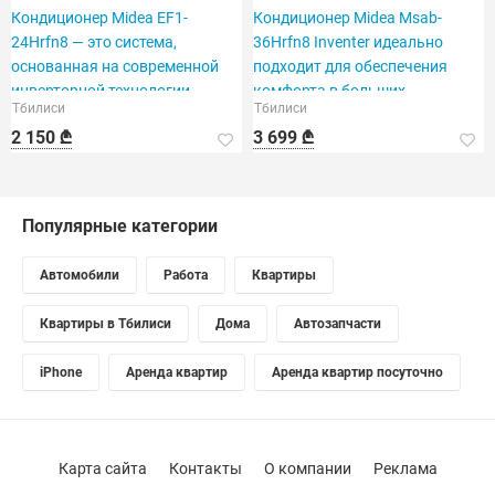
Кондиционер Midea EF1-
Кондиционер Midea Msab-
24Hrfn8 — это система,
36Hrfn8 Inventer идеально
основанная на современной
подходит для обеспечения
инверторной технологии.
комфорта в больших
Тбилиси
Тбилиси
помещениях.
2 150 ₾
3 699 ₾
Популярные категории
Автомобили
Работа
Квартиры
Квартиры в Тбилиси
Дома
Автозапчасти
iPhone
Аренда квартир
Аренда квартир посуточно
Карта сайта
Контакты
О компании
Реклама