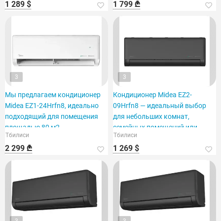
1 289 $
1 799 ₾
3
3
Мы предлагаем кондиционер
Кондиционер Midea EZ2-
Midea EZ1-24Hrfn8, идеально
09Hrfn8 — идеальный выбор
подходящий для помещения
для небольших комнат,
площадью 80 м2.
семейных помещений или
Тбилиси
Тбилиси
офисов.
2 299 ₾
1 269 $