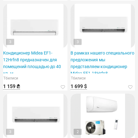
3
3
Кондиционер Midea EF1-
В рамках нашего специального
12Hrfn8 предназначен для
предложения мы
помещений площадью до 40
представляем кондиционер
кв. м.
Midea EF1-18Hrfn8,
Тбилиси
Тбилиси
рассчитанный на площадь 60
1 159 ₾
1 699 $
кв. футов.
3
2