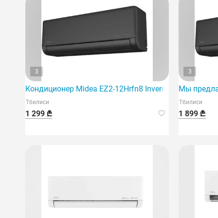
3
3
Кондиционер Midea EZ2-12Hrfn8 Inventor 40 м2 черн
Мы предла
Тбилиси
Тбилиси
1 299 ₾
1 899 ₾