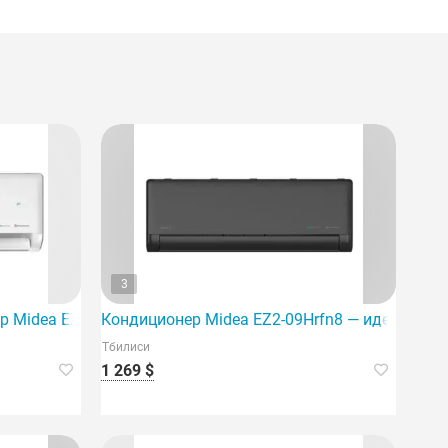
3
ещения площадью 40 м2.
личается высокой энергоэффективностью.
 Midea EZ1-24Hrfn8, идеально подходящий для помещени
Кондиционер Midea EZ2-09Hrfn8 — идеальный
Тбилиси
1 269 $