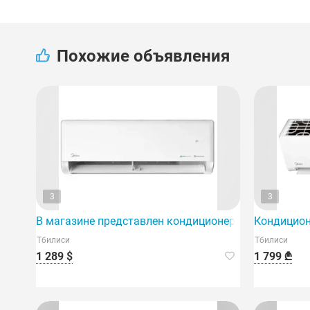
Похожие объявления
3
3
В магазине представлен кондиционер Midea EZ1-1
Кондицион
Тбилиси
Тбилиси
1 289 $
1 799 ₾