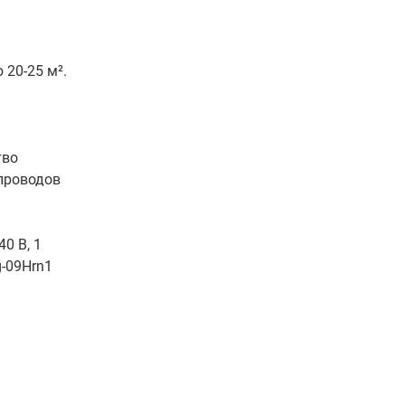
20-25 м².
тво
опроводов
0 В, 1
g-09Hrn1