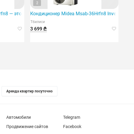
2
ионер Midea EF1-18Hrfn8, рассчитанный на площадь 60 кв
fn8 — это система, основанная на современной инверторно
Кондиционер Midea Msab-36Hrfn8 Inventer и
Тбилиси
3 699 ₾
Аренда квартир посуточно
Автомобили
Telegram
Продвижение сайтов
Facebook