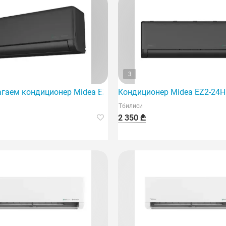
3
ый
гаем кондиционер Midea EZ2-18Hrfn8 Inventer, предназна
Кондиционер Midea EZ2-24Hr
Тбилиси
2 350 ₾