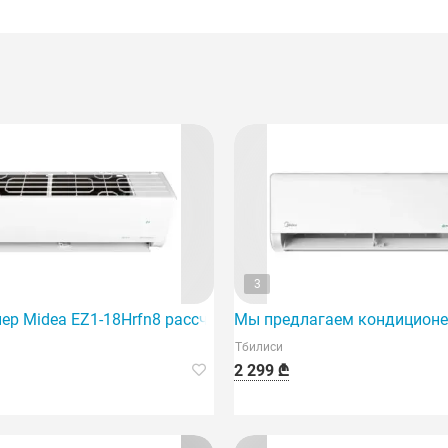
3
2Hrfn8, идеально подходящий для кондиционирования пом
ер Midea EZ1-18Hrfn8 рассчитан на площадь 60 кв. м и от
Мы предлагаем кондиционер
Тбилиси
2 299 ₾