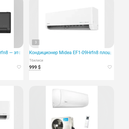
3
ченный для помещений площадью до 60 м².
fn8 — это инверторная система, рассчитанная на площадь
Кондиционер Midea EF1-09Hrfn8 площадью 30
Тбилиси
999 $