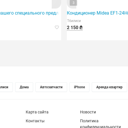
3
помещений площадью до 40 кв. м.
нашего специального предложения мы представляем кондиц
Кондиционер Midea EF1-24Hr
Тбилиси
2 150 ₾
илиси
Дома
Автозапчасти
iPhone
Аренда квартир
Карта сайта
Новости
Контакты
Политика
конфиденциальности