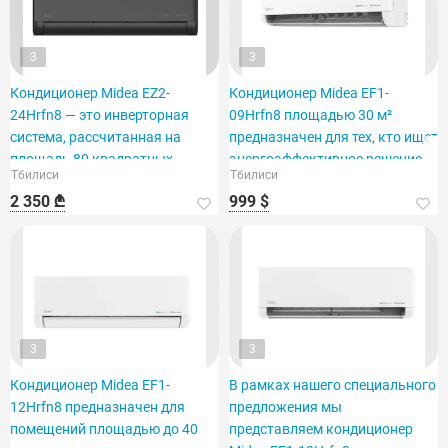
3
3
Кондиционер Midea EZ2-
Кондиционер Midea EF1-
24Hrfn8 — это инверторная
09Hrfn8 площадью 30 м²
система, рассчитанная на
предназначен для тех, кто ищет
площадь 80 квадратных
энергоэффективное решение.
Тбилиси
Тбилиси
метров.
2 350 ₾
999 $
3
3
Кондиционер Midea EF1-
В рамках нашего специального
12Hrfn8 предназначен для
предложения мы
помещений площадью до 40
представляем кондиционер