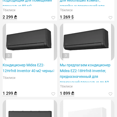
подходящий для помещения
для небольших комнат,
площадью 80 м2.
семейных помещений или
Тбилиси
Тбилиси
офисов.
2 299 ₾
1 269 $
3
3
Кондиционер Midea EZ2-
Мы предлагаем кондиционер
12Hrfn8 Inventor 40 м2 черный
Midea EZ2-18Hrfn8 Inventer,
предназначенный для
Тбилиси
помещений площадью до 60
Тбилиси
м².
1 299 ₾
1 899 ₾