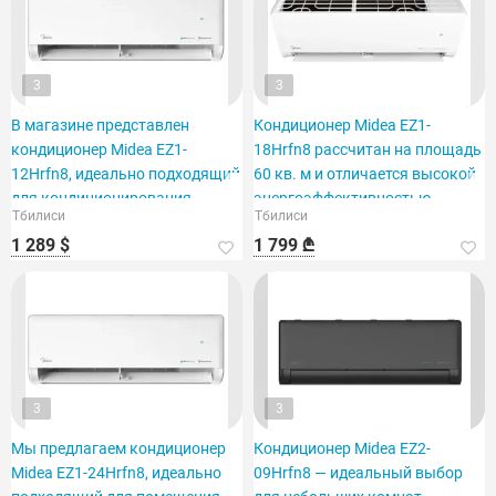
3
3
В магазине представлен
Кондиционер Midea EZ1-
кондиционер Midea EZ1-
18Hrfn8 рассчитан на площадь
12Hrfn8, идеально подходящий
60 кв. м и отличается высокой
для кондиционирования
энергоэффективностью.
Тбилиси
Тбилиси
помещения площадью 40 м2.
1 289 $
1 799 ₾
3
3
Мы предлагаем кондиционер
Кондиционер Midea EZ2-
Midea EZ1-24Hrfn8, идеально
09Hrfn8 — идеальный выбор