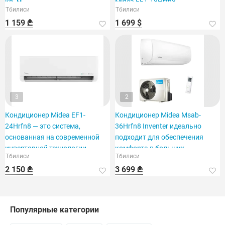
кв. м.
Midea EF1-18Hrfn8,
Тбилиси
Тбилиси
рассчитанный на площадь 60
1 159 ₾
1 699 $
кв. футов.
3
2
Кондиционер Midea EF1-
Кондиционер Midea Msab-
24Hrfn8 — это система,
36Hrfn8 Inventer идеально
основанная на современной
подходит для обеспечения
инверторной технологии.
комфорта в больших
Тбилиси
Тбилиси
помещениях.
2 150 ₾
3 699 ₾
Популярные категории