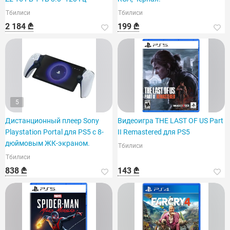
Тбилиси
Тбилиси
2 184 ₾
199 ₾
5
Дистанционный плеер Sony
Видеоигра THE LAST OF US Part
Playstation Portal для PS5 с 8-
II Remastered для PS5
дюймовым ЖК-экраном.
Тбилиси
Тбилиси
838 ₾
143 ₾