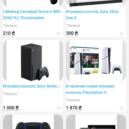
2
Геймпад Gamepad Score-A WRL
Игровая консоль Sony Xbox
2960762 Thrustmaster
One S
Тбилиси
Тбилиси
210 ₾
300 ₾
Игровая консоль Sony Series X
В наличии новая игровая
консоль Playstation 5.
Тбилиси
Тбилиси
1 000 ₾
1 870 ₾