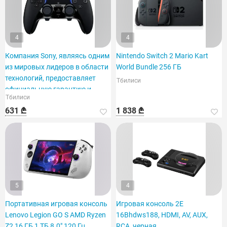
4
4
Компания Sony, являясь одним
Nintendo Switch 2 Mario Kart
из мировых лидеров в области
World Bundle 256 ГБ
технологий, предоставляет
Тбилиси
официальную гарантию и
Тбилиси
доставку на место.
631 ₾
1 838 ₾
5
4
Портативная игровая консоль
Игровая консоль 2E
Lenovo Legion GO S AMD Ryzen
16Bhdws188, HDMI, AV, AUX,
Z2 16 ГБ 1 ТБ 8.0" 120 Гц
RCA, черная.