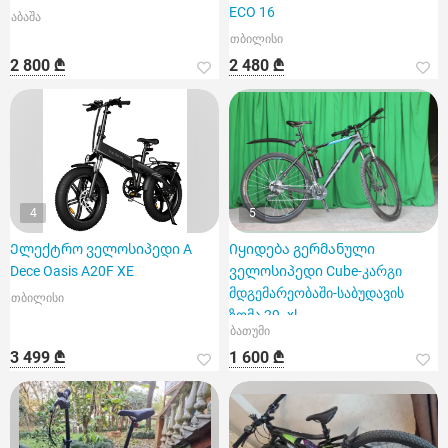
ECO 16
აბაშა
თბილისი
2 800 ₾
2 480 ₾
4
5
Ელექტრო ველოსიპედი A
Იყიდება გერმანული
Dece Oasis A20F XE
ველოსიპედი Cube-კარგი
მდგემარეობაში-საბუდავის
თბილისი
ზომა 29 -xl.
ბათუმი
3 499 ₾
1 600 ₾