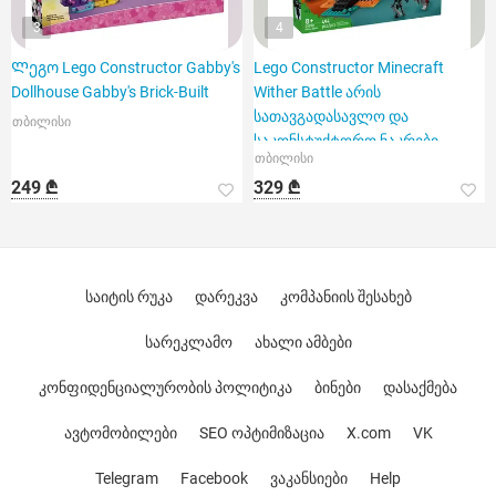
3
4
Ლეგო Lego Constructor Gabby's
Lego Constructor Minecraft
Dollhouse Gabby's Brick-Built
Wither Battle არის
სათავგადასავლო და
თბილისი
საკონსტუქტორო ნაკრები
თბილისი
249 ₾
329 ₾
საიტის რუკა
დარეკვა
კომპანიის შესახებ
სარეკლამო
ახალი ამბები
კონფიდენციალურობის პოლიტიკა
ბინები
დასაქმება
ავტომობილები
SEO ოპტიმიზაცია
X.com
VK
Telegram
Facebook
ვაკანსიები
Help