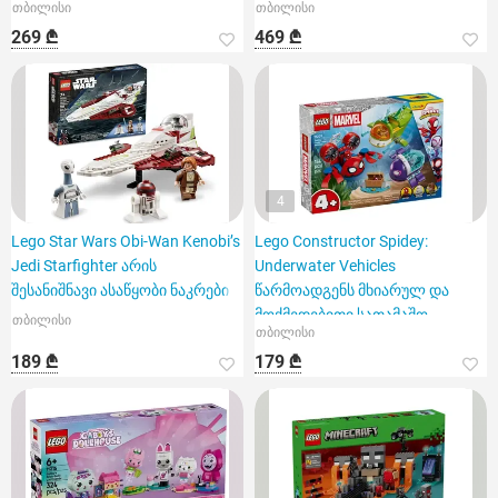
თბილისი
თბილისი
269 ₾
469 ₾
4
Lego Star Wars Obi-Wan Kenobi’s
Lego Constructor Spidey:
Jedi Starfighter არის
Underwater Vehicles
შესანიშნავი ასაწყობი ნაკრები
წარმოადგენს მხიარულ და
მოქმედებითი სათამაშო
თბილისი
თბილისი
ნაკრებს
189 ₾
179 ₾