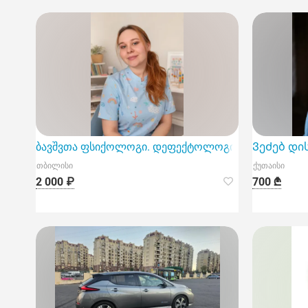
ბავშვთა ფსიქოლოგი. დეფექტოლოგი.
ᲕეᲫებ დი
თბილისი
ქუთაისი
2 000 ₽
700 ₾