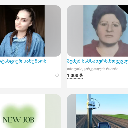
სტანციურ სამუᲨაოს
Ვეძებ სამსახურს.მოვუვ
თბილისი, ვარკეთილის რაიონი
1 000 ₾