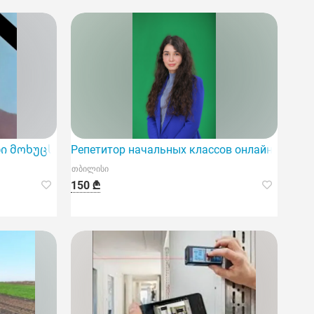
ლი მოხუცს
Репетитор начальных классов онлайн, основ
თბილისი
150 ₾