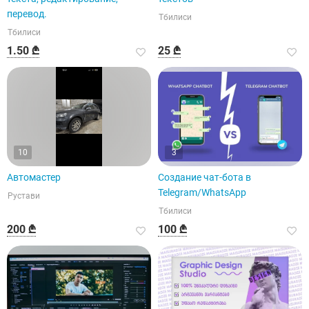
перевод.
Тбилиси
Тбилиси
1.50 ₾
25 ₾
10
3
Автомастер
Создание чат-бота в
Telegram/WhatsApp
Рустави
Тбилиси
200 ₾
100 ₾