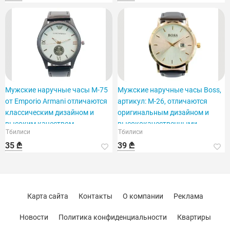
Мужские наручные часы M-75
Мужские наручные часы Boss,
от Emporio Armani отличаются
артикул: M-26, отличаются
классическим дизайном и
оригинальным дизайном и
высоким качеством.
высококачественными
Тбилиси
Тбилиси
материалами.
35 ₾
39 ₾
Карта сайта
Контакты
О компании
Реклама
Новости
Политика конфиденциальности
Квартиры