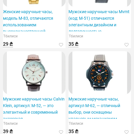
Женские наручные часы,
Мужские наручные часы Mvmt
модель M-83, отличаются
(код: M-51) отличаются
использованием
элегантным дизайном и
высококачественной
долговечностью.
Тбилиси
Тбилиси
нержавеющей стали.
29 ₾
35 ₾
Мужские наручные часы Calvin
Мужские наручные часы,
Klein, артикул: M-52, — это
артикул M-62, — отличный
элегантный и современный
выбор, они оснащены
аксессуар.
кварцевым механизмом.
Тбилиси
Тбилиси
39 ₾
35 ₾