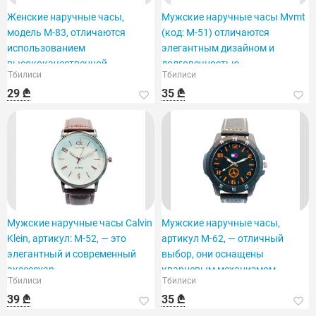
Женские наручные часы,
Мужские наручные часы Mvmt
модель M-83, отличаются
(код: M-51) отличаются
использованием
элегантным дизайном и
высококачественной
долговечностью.
Тбилиси
Тбилиси
нержавеющей стали.
29 ₾
35 ₾
Мужские наручные часы Calvin
Мужские наручные часы,
Klein, артикул: M-52, — это
артикул M-62, — отличный
элегантный и современный
выбор, они оснащены
аксессуар.
кварцевым механизмом.
Тбилиси
Тбилиси
39 ₾
35 ₾