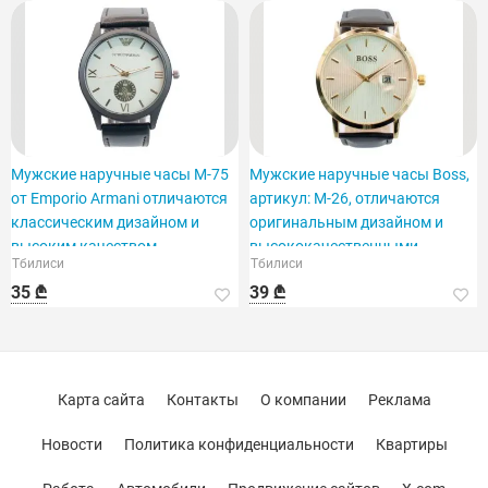
Мужские наручные часы M-75
Мужские наручные часы Boss,
от Emporio Armani отличаются
артикул: M-26, отличаются
классическим дизайном и
оригинальным дизайном и
высоким качеством.
высококачественными
Тбилиси
Тбилиси
материалами.
35 ₾
39 ₾
Карта сайта
Контакты
О компании
Реклама
Новости
Политика конфиденциальности
Квартиры