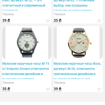
Klein, артикул: M-52, — это
артикул M-62, — отличный
элегантный и современный
выбор, они оснащены
аксессуар.
кварцевым механизмом.
Тбилиси
Тбилиси
39 ₾
35 ₾
Мужские наручные часы M-75
Мужские наручные часы Boss,
от Emporio Armani отличаются
артикул: M-26, отличаются
классическим дизайном и
оригинальным дизайном и
высоким качеством.
высококачественными
Тбилиси
Тбилиси
материалами.
35 ₾
39 ₾