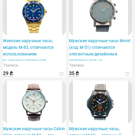
Женские наручные часы,
Мужские наручные часы Mvmt
модель M-83, отличаются
(код: M-51) отличаются
использованием
элегантным дизайном и
высококачественной
долговечностью.
Тбилиси
Тбилиси
нержавеющей стали.
29 ₾
35 ₾
Мужские наручные часы Calvin
Мужские наручные часы,