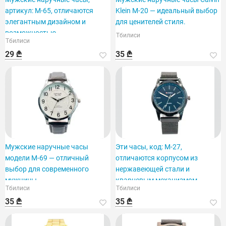
артикул: M-65, отличаются
Klein M-20 — идеальный выбор
элегантным дизайном и
для ценителей стиля.
возможностью
Тбилиси
Тбилиси
персонализации.
29 ₾
35 ₾
Мужские наручные часы
Эти часы, код: M-27,
модели M-69 — отличный
отличаются корпусом из
выбор для современного
нержавеющей стали и
мужчины.
кварцевым механизмом.
Тбилиси
Тбилиси
35 ₾
35 ₾