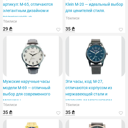
артикул: M-65, отличаются
Klein M-20 — идеальный выбор
элегантным дизайном и
для ценителей стиля.
возможностью
Тбилиси
Тбилиси
персонализации.
29 ₾
35 ₾
Мужские наручные часы
Эти часы, код: M-27,
модели M-69 — отличный
отличаются корпусом из
выбор для современного
нержавеющей стали и
мужчины.
кварцевым механизмом.
Тбилиси
Тбилиси
35 ₾
35 ₾