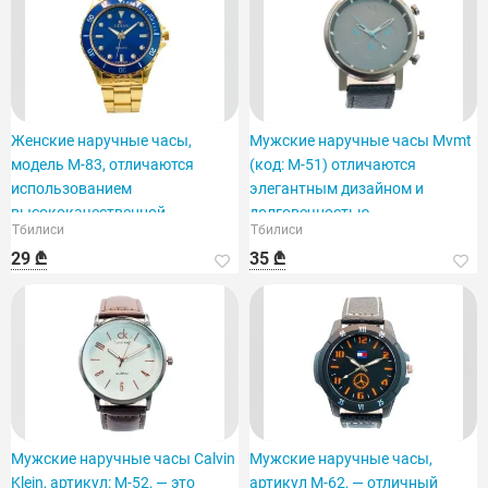
Женские наручные часы,
Мужские наручные часы Mvmt
модель M-83, отличаются
(код: M-51) отличаются
использованием
элегантным дизайном и
высококачественной
долговечностью.
Тбилиси
Тбилиси
нержавеющей стали.
29 ₾
35 ₾
Мужские наручные часы Calvin
Мужские наручные часы,
Klein, артикул: M-52, — это
артикул M-62, — отличный