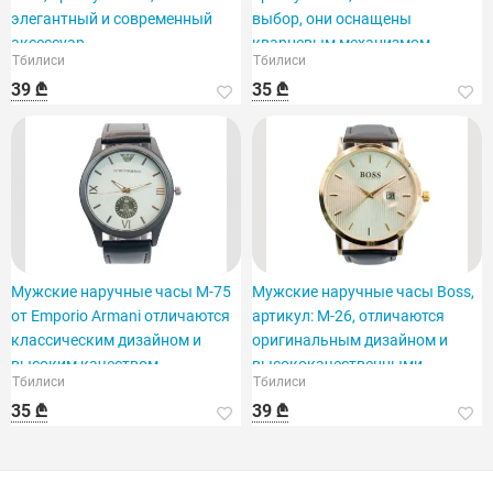
элегантный и современный
выбор, они оснащены
аксессуар.
кварцевым механизмом.
Тбилиси
Тбилиси
39 ₾
35 ₾
Мужские наручные часы M-75
Мужские наручные часы Boss,
от Emporio Armani отличаются
артикул: M-26, отличаются
классическим дизайном и
оригинальным дизайном и
высоким качеством.
высококачественными
Тбилиси
Тбилиси
материалами.
35 ₾
39 ₾