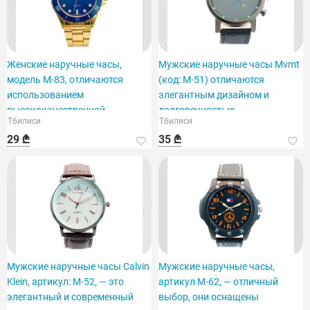
Женские наручные часы,
Мужские наручные часы Mvmt
модель M-83, отличаются
(код: M-51) отличаются
использованием
элегантным дизайном и
высококачественной
долговечностью.
Тбилиси
Тбилиси
нержавеющей стали.
29 ₾
35 ₾
Мужские наручные часы Calvin
Мужские наручные часы,
Klein, артикул: M-52, — это
артикул M-62, — отличный
элегантный и современный
выбор, они оснащены