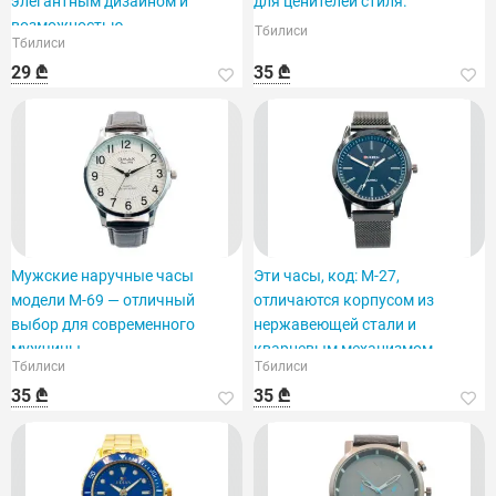
элегантным дизайном и
для ценителей стиля.
возможностью
Тбилиси
Тбилиси
персонализации.
29 ₾
35 ₾
Мужские наручные часы
Эти часы, код: M-27,
модели M-69 — отличный
отличаются корпусом из
выбор для современного
нержавеющей стали и
мужчины.
кварцевым механизмом.
Тбилиси
Тбилиси
35 ₾
35 ₾