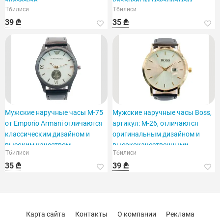
аксессуар.
кварцевым механизмом.
Тбилиси
Тбилиси
39 ₾
35 ₾
Мужские наручные часы M-75
Мужские наручные часы Boss,
от Emporio Armani отличаются
артикул: M-26, отличаются
классическим дизайном и
оригинальным дизайном и
высоким качеством.
высококачественными
Тбилиси
Тбилиси
материалами.
35 ₾
39 ₾
Карта сайта
Контакты
О компании
Реклама