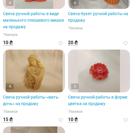
4
6
Свеча ручной работы в виде
Свеча-букет ручной работы на
маленького плюшевого мишки
продажу
на продажу
Тбилиси
Тбилиси
10 ₾
20 ₾
4
3
Свеча ручной работы «мать-
Свеча ручной работы в форме
дочь» на продажу
цветка на продажу
Тбилиси
Тбилиси
15 ₾
10 ₾