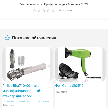
Частное лицо
Профиль создан 6 апреля 2023
Нет отзывов
Похожие объявления
2
Philips Bha710/00 — это
Фен Gama Sh2512
многофункциональный
Тбилиси
стайлер для волос,
позволяющий одновременно
Тбилиси
сушить и укладывать волосы.