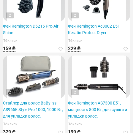
2
2
Фен Remington D5215 Pro-Air
Фен Remington Ac8002 E51
Shine
Keratin Protect Dryer
Тбилиси
Тбилиси
159 ₾
229 ₾
2
2
Стайлер для волос BaByliss
Фен Remington AS7300 E51,
AS965E Style Pro 1000, 1000 Вт,
мощность 800 Вт, для сушки и
для укладки волос.
укладки волос.
Тбилиси
Тбилиси
329 ₾
199 ₾