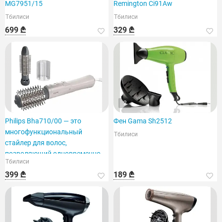
MG7951/15
Remington Ci91Aw
Тбилиси
Тбилиси
699 ₾
329 ₾
2
Philips Bha710/00 — это
Фен Gama Sh2512
многофункциональный
Тбилиси
стайлер для волос,
позволяющий одновременно
Тбилиси
сушить и укладывать волосы.
399 ₾
189 ₾