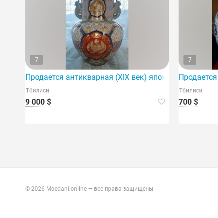
7
7
Продается антикварная (XIX век) японская фарфоро
Продается
Тбилиси
Тбилиси
9 000 $
700 $
© 2026 Moedani.online — все права защищены