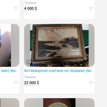
Тбилиси
4 000 $
10
IX век).
X век) бронзовый бюст женщины.
Антикварная картина на продажу (масло на хо
Тбилиси
22 000 $