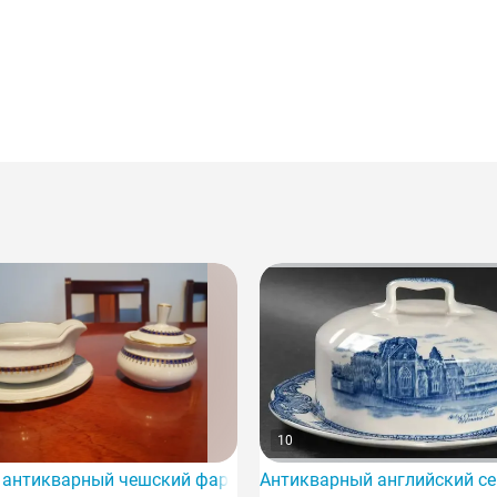
10
релки с изображением драконов, фарфоровые изделия с в
 антикварный чешский фарфоровый сервиз TK Thun.
Антикварный английский сер