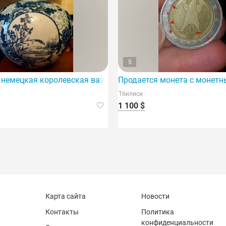
5
вая ваза.
 немецкая королевская ваза серии Бонн-Токио XIX века.
Продается монета с монетн
Тбилиси
1 100 $
Карта сайта
Новости
Контакты
Политика
конфиденциальности