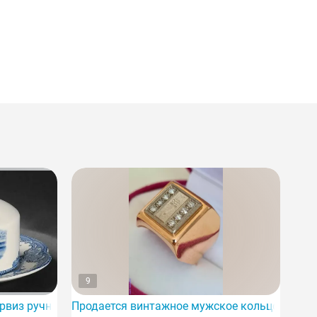
9
осточными драконами, в продаже.
виз ручной работы Johnson Bros-OLD Britain Castles на пр
Продается винтажное мужское кольцо советс