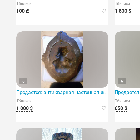
Тбилиси
Тбилиси
100 ₾
1 800 $
6
6
Продается: антикварная настенная живопись-баре
Продается
Тбилиси
Тбилиси
1 000 $
650 $