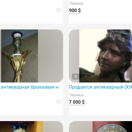
Тбилиси
900 $
8
льеф с изображением женщины.
 антикварная бронзовая настольная лампа с орнаментом (X
Продается антикварный (XI
Тбилиси
7 000 $