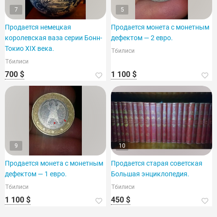
7
5
Продается немецкая
Продается монета с монетным
королевская ваза серии Бонн-
дефектом — 2 евро.
Токио XIX века.
Тбилиси
Тбилиси
700 $
1 100 $
9
10
Продается монета с монетным
Продается старая советская
дефектом — 1 евро.
Большая энциклопедия.
Тбилиси
Тбилиси
1 100 $
450 $