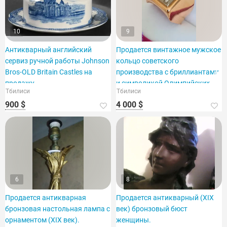
10
9
Антикварный английский
Продается винтажное мужское
сервиз ручной работы Johnson
кольцо советского
Bros-OLD Britain Castles на
производства с бриллиантами
продажу
и символикой Олимпийских
Тбилиси
Тбилиси
игр 1980 года.
900 $
4 000 $
6
8
Продается антикварная
Продается антикварный (XIX
бронзовая настольная лампа с
век) бронзовый бюст
орнаментом (XIX век).
женщины.