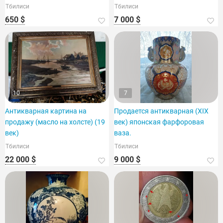
Тбилиси
Тбилиси
650 $
7 000 $
10
7
Антикварная картина на
Продается антикварная (XIX
продажу (масло на холсте) (19
век) японская фарфоровая
век)
ваза.
Тбилиси
Тбилиси
22 000 $
9 000 $