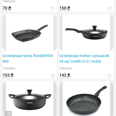
Тбилиси
70 ₾
150 ₾
Сковорода-гриль Rondell-RDA
Сковорода Arshia с крышкой,
869
28 см, Co498-3121 26496
Тбилиси
Тбилиси
153 ₾
142 ₾
2