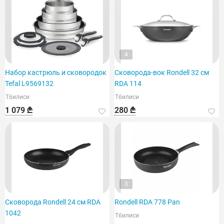
4
Набор кастрюль и сковородок
Сковорода-вок Rondell 32 см
Tefal L9569132
RDA 114
Тбилиси
Тбилиси
1 079 ₾
280 ₾
3
Сковорода Rondell 24 см RDA
Rondell RDA 778 Pan
1042
Тбилиси