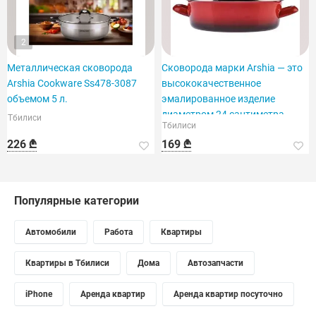
2
Металлическая сковорода
Сковорода марки Arshia — это
Arshia Cookware Ss478-3087
высококачественное
объемом 5 л.
эмалированное изделие
диаметром 24 сантиметра.
Тбилиси
Тбилиси
226 ₾
169 ₾
Популярные категории
Автомобили
Работа
Квартиры
Квартиры в Тбилиси
Дома
Автозапчасти
iPhone
Аренда квартир
Аренда квартир посуточно