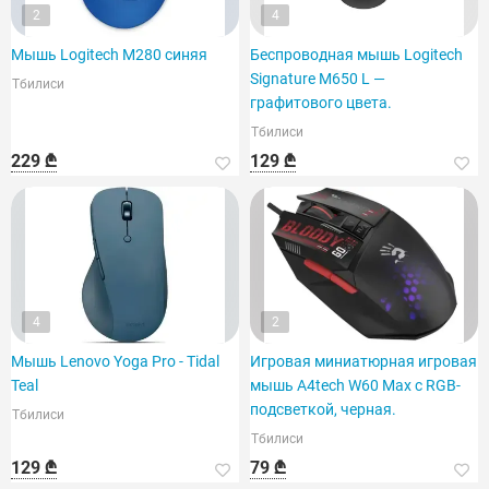
2
4
Мышь Logitech M280 синяя
Беспроводная мышь Logitech
Signature M650 L —
Тбилиси
графитового цвета.
Тбилиси
229 ₾
129 ₾
4
2
Мышь Lenovo Yoga Pro - Tidal
Игровая миниатюрная игровая
Teal
мышь A4tech W60 Max с RGB-
подсветкой, черная.
Тбилиси
Тбилиси
129 ₾
79 ₾