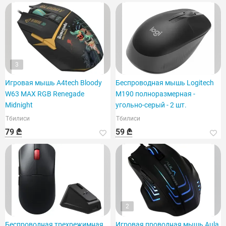
3
Игровая мышь A4tech Bloody
Беспроводная мышь Logitech
W63 MAX RGB Renegade
M190 полноразмерная -
Midnight
угольно-серый - 2 шт.
Тбилиси
Тбилиси
79 ₾
59 ₾
2
Беспроводная трехрежимная
Игровая проводная мышь Aula