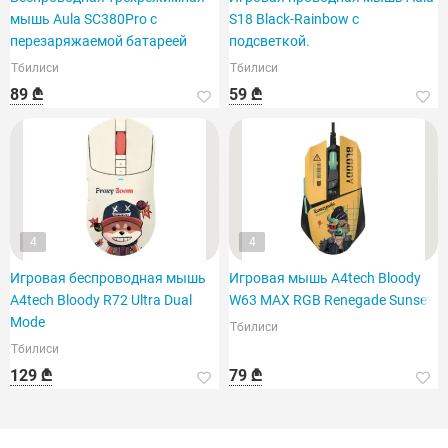
мышь Aula SC380Pro с
S18 Black-Rainbow с
перезаряжаемой батареей
подсветкой.
Тбилиси
Тбилиси
89 ₾
59 ₾
4
4
Игровая беспроводная мышь
Игровая мышь A4tech Bloody
A4tech Bloody R72 Ultra Dual
W63 MAX RGB Renegade Sunset
Mode
Тбилиси
Тбилиси
129 ₾
79 ₾