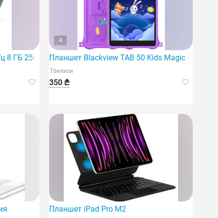
4
стилусом и чехлом
Гц 8 ГБ 256 ГБ со стилусом, цвет Luna Gray
Планшет Blackview TAB 50 Kids Magic Purple (8
Тбилиси
350 ₾
735Nzkacau)
ия
Планшет iPad Pro M2