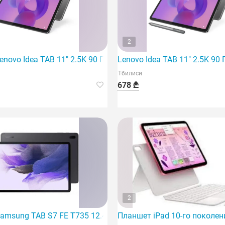
2
 (Zadx0175Uz)
novo Idea TAB 11" 2.5K 90 Гц 8 ГБ 128 ГБ LTE Luna Gray со 
Lenovo Idea TAB 11" 2.5K 90 
Тбилиси
678 ₾
2
Luna Gray со стилусом
amsung TAB S7 FE T735 12.4" 4GB 64 GB LTE Черный (SM-T
Планшет iPad 10-го поколен