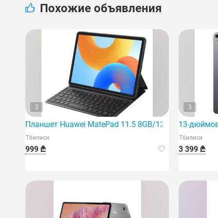
Похожие объявления
2
3
Планшет Huawei MatePad 11.5 8GB/128Gb Space Gra
13-дюймовы
Тбилиси
Тбилиси
999 ₾
3 399 ₾