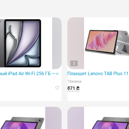
2
y Key/53014K
й iPad Air Wi-Fi 256 ГБ — космический серый
Планшет Lenovo TAB Plus 11.
Тбилиси
871 ₾