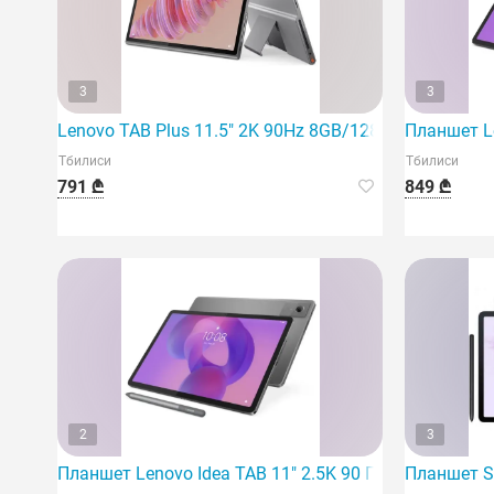
3
3
Lenovo TAB Plus 11.5" 2K 90Hz 8GB/128Gb Luna Gray
Планшет Le
Тбилиси
Тбилиси
791 ₾
849 ₾
2
3
Планшет Lenovo Idea TAB 11" 2.5K 90 Гц 8 ГБ 256 ГБ 
Планшет S