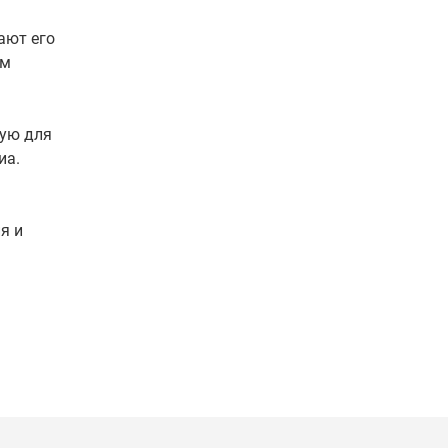
ают его
ым
ую для
иа.
я и